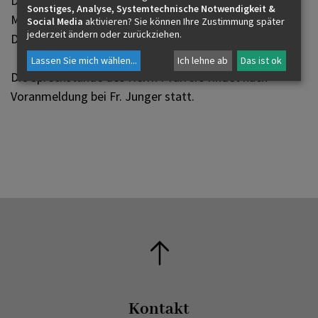
Das Pfarrbüro ist zu folgenden Zeiten besetzt:
Sonstiges, Analyse, Systemtechnische Notwendigkeit &
Montag 8:30 bis 11:30 Uhr
Social Media
aktivieren? Sie können Ihre Zustimmung später
jederzeit ändern oder zurückziehen.
Dienstag 8:30 bis 11:30 Uhr
Lassen Sie mich wählen
...
Ich lehne ab
Das ist ok
Die Sprechstunde des Herrn Pfarrers findet nach
Voranmeldung bei Fr. Junger statt.
Kontakt