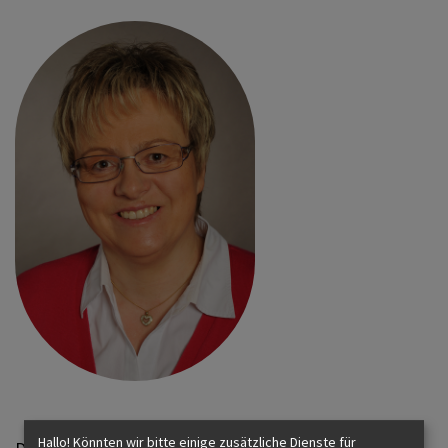
Pfarrsekretariat
PFARRSEKRETÄRIN
UND
PFARRHELFERIN
Christine
Junger
pfarre.nussdorf@eds.at
06276 208 - 10
Pfarrhofstraße
1
5151
-
Nußdorf
am
Haunsberg
Hallo! Könnten wir bitte einige zusätzliche Dienste für