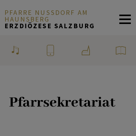
PFARRE NUSSDORF AM H
AUNSBERG
ERZDIÖZESE SALZBURG
ZURÜCK
AKTUELL
Team
PFARRE & MENSCHEN
Pfarrgemeinderat
GLAUBE & FEIERN
Pfarrsekretariat
Kirchen
UNSER PFARRLEBEN