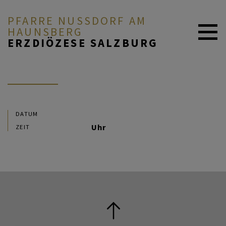
PFARRE NUSSDORF AM H
AUNSBERG
ERZDIÖZESE SALZBURG
AKTUELL
PFARRE & MENSCHEN
DATUM
Uhr
ZEIT
GLAUBE & FEIERN
UNSER PFARRLEBEN