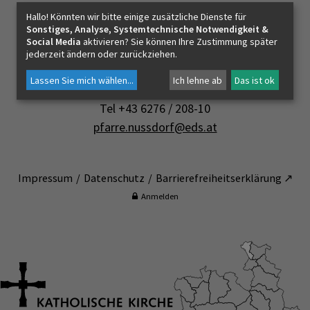
Hallo! Könnten wir bitte einige zusätzliche Dienste für
Sonstiges, Analyse, Systemtechnische Notwendigkeit &
Kontakt
Social Media
aktivieren? Sie können Ihre Zustimmung später
Pfarre Nußdorf am Haunsberg
jederzeit ändern oder zurückziehen.
Pfarrhofstraße 1
Lassen Sie mich wählen
...
Ich lehne ab
Das ist ok
5151 Nußdorf am Haunsberg
Tel +43 6276 / 208-10
pfarre.nussdorf@eds.at
Impressum
Datenschutz
Barrierefreiheitserklärung ↗
Anmelden