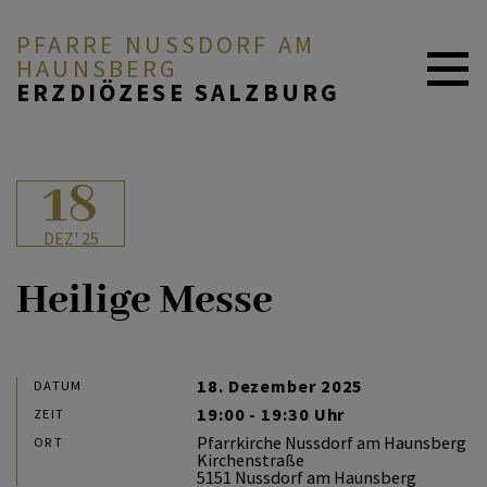
PFARRE NUSSDORF AM H
AUNSBERG
ERZDIÖZESE SALZBURG
AKTUELL
18
DEZ' 25
PFARRE & MENSCHEN
Heilige Messe
GLAUBE & FEIERN
18. Dezember 2025
DATUM
19:00 - 19:30 Uhr
ZEIT
UNSER PFARRLEBEN
Pfarrkirche Nussdorf am Haunsberg
ORT
Kirchenstraße
5151 Nussdorf am Haunsberg