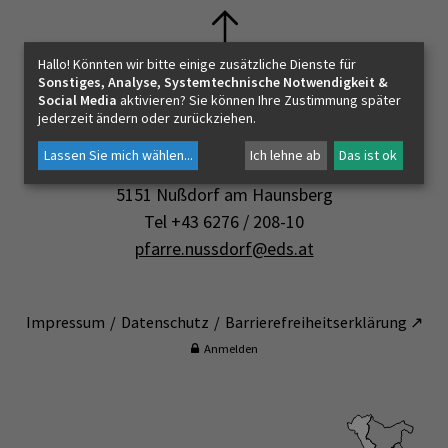
Hallo! Könnten wir bitte einige zusätzliche Dienste für
Sonstiges, Analyse, Systemtechnische Notwendigkeit &
Social Media
aktivieren? Sie können Ihre Zustimmung später
Kontakt
jederzeit ändern oder zurückziehen.
Pfarre Nußdorf am Haunsberg
Lassen Sie mich wählen
...
Ich lehne ab
Das ist ok
Pfarrhofstraße 1
5151 Nußdorf am Haunsberg
Tel +43 6276 / 208-10
pfarre.nussdorf@eds.at
Impressum
Datenschutz
Barrierefreiheitserklärung ↗
Anmelden