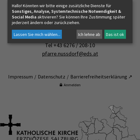
Hallo! Könnten wir bitte einige zusätzliche Dienste für
Kontakt
Sonstiges, Analyse, Systemtechnische Notwendigkeit &
Social Media
aktivieren? Sie können Ihre Zustimmung später
Pfarre Nußdorf am Haunsberg
jederzeit ändern oder zurückziehen.
Pfarrhofstraße 1
Lassen Sie mich wählen
...
Ich lehne ab
Das ist ok
5151 Nußdorf am Haunsberg
Tel +43 6276 / 208-10
pfarre.nussdorf@eds.at
Impressum
Datenschutz
Barrierefreiheitserklärung ↗
Anmelden