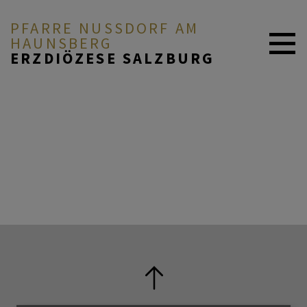
PFARRE NUSSDORF AM H
AUNSBERG
ERZDIÖZESE SALZBURG
AKTUELL
PFARRE & MENSCHEN
GLAUBE & FEIERN
UNSER PFARRLEBEN